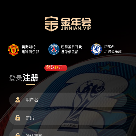
送
18
元
注册
登录