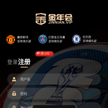
送
18
元
注册
登录